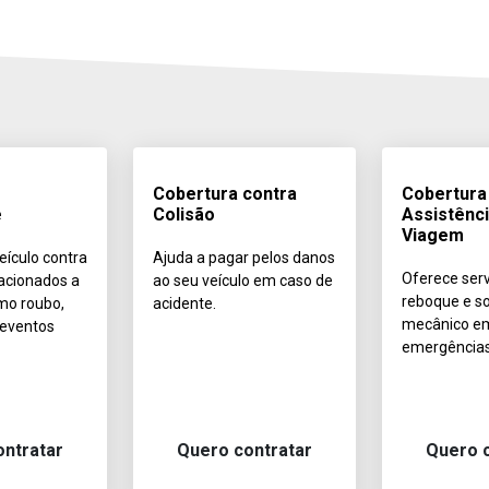
Cobertura contra
Cobertura
e
Colisão
Assistênc
Viagem
eículo contra
Ajuda a pagar pelos danos
Oferece serv
acionados a
ao seu veículo em caso de
reboque e s
mo roubo,
acidente.
mecânico e
 eventos
emergências
ontratar
Quero contratar
Quero c