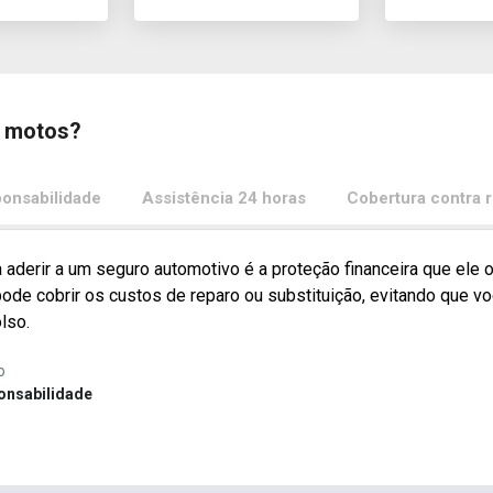
e motos?
onsabilidade
Assistência 24 horas
Cobertura contra 
 aderir a um seguro automotivo é a proteção financeira que ele 
pode cobrir os custos de reparo ou substituição, evitando que 
lso.
o
onsabilidade