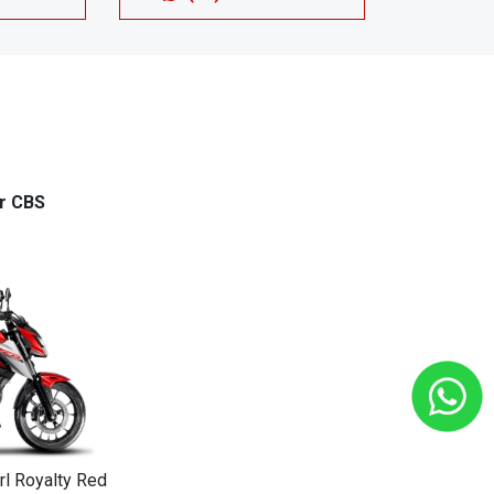
r CBS
rl Royalty Red