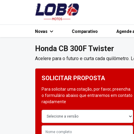
Novas
Comparativo
Agende a
Honda
CB 300F Twister
Acelere para o futuro e curta cada quilômetro.
SOLICITAR PROPOSTA
Para solicitar uma cotação, por favor, preencha
o formulário abaixo que entraremos em contato
rapidamente