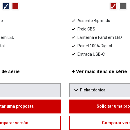
do
Assento Bipartido
Freio CBS
l em LED
Lanterna e Farol em LED
tal
Painel 100% Digital
Entrada USB-C
 de série
+ Ver mais itens de série
Ficha técnica
itar uma proposta
Solicitar uma pr
mparar versão
Comparar ver