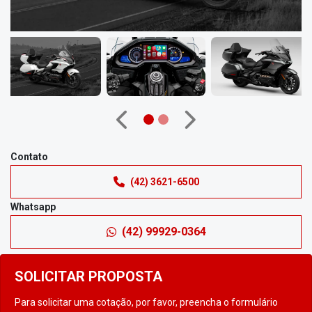
Anterior
Próximo
Contato
(42) 3621-6500
Whatsapp
(42) 99929-0364
SOLICITAR PROPOSTA
Para solicitar uma cotação, por favor, preencha o formulário