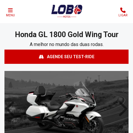
MENU
LIGAR
Honda
GL 1800 Gold Wing Tour
A melhor no mundo das duas rodas.
AGENDE SEU TEST-RIDE
Anterior
Próx