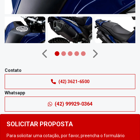
Anterior
Próximo
Contato
(42) 3621-6500
Whatsapp
(42) 99929-0364
SOLICITAR PROPOSTA
Para solicitar uma cotação, por favor, preencha o formulário