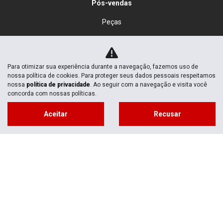
Pós-vendas
Peças
Agendamento de serviços
Oficina
Para otimizar sua experiência durante a navegação, fazemos uso de
nossa política de cookies. Para proteger seus dados pessoais respeitamos
Honda Store
nossa
política de privacidade
. Ao seguir com a navegação e visita você
concorda com nossas políticas.
Contato
Aceitar
Recusar
Quem somos
Fale conosco
Trabalhe conosco
Política de privacidade
Desacelere. Seu bem maior é a vida.