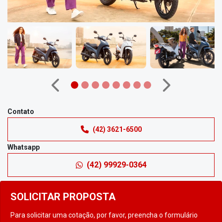
Anterior
Próximo
Contato
(42) 3621-6500
Whatsapp
(42) 99929-0364
SOLICITAR PROPOSTA
Para solicitar uma cotação, por favor, preencha o formulário