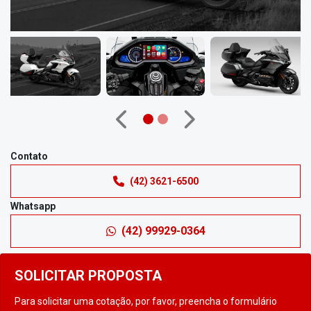
Anterior
Próximo
Contato
(42) 3621-6500
Whatsapp
(42) 99929-0364
SOLICITAR PROPOSTA
Para solicitar uma cotação, por favor, preencha o formulário