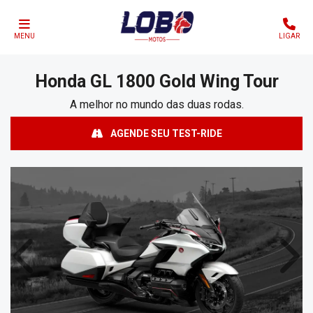
MENU
LIGAR
Honda
GL 1800 Gold Wing Tour
A melhor no mundo das duas rodas.
AGENDE SEU TEST-RIDE
Anterior
Próx