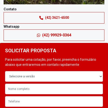
Contato
(42) 3621-6500
Whatsapp
(42) 99929-0364
SOLICITAR PROPOSTA
Para solicitar uma cotação, por favor, preencha o formulário
abaixo que entraremos em contato rapidamente