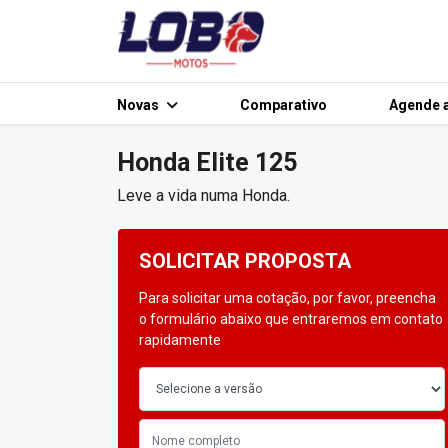
Novas
Comparativo
Agende a
Honda
Elite 125
Leve a vida numa Honda.
SOLICITAR PROPOSTA
Para solicitar uma cotação, por favor, preencha
o formulário abaixo que entraremos em contato
rapidamente